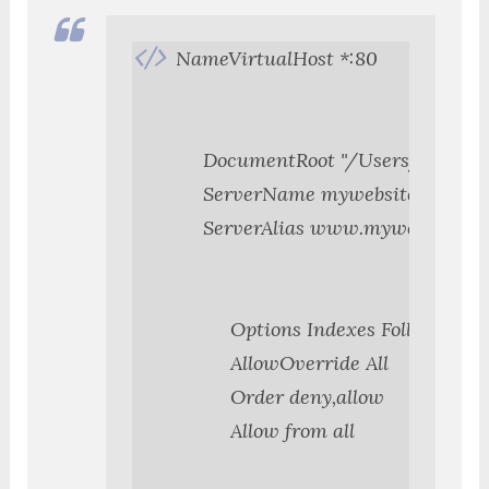
NameVirtualHost *:80

     DocumentRoot "/Users/my_us
     ServerName mywebsite.fr.local

     ServerAlias www.mywebsite.fr.l
          Options Indexes FollowSym
          AllowOverride All

          Order deny,allow

          Allow from all
