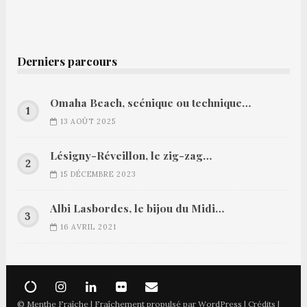
Derniers parcours
Omaha Beach, scénique ou technique…
13 AOÛT 2025
Lésigny-Réveillon, le zig-zag…
15 DÉCEMBRE 2023
Albi Lasbordes, le bijou du Midi…
16 AVRIL 2021
© Menthe Fraîche | Fraîchement propulsé par
WordPress
|
Crédits
|