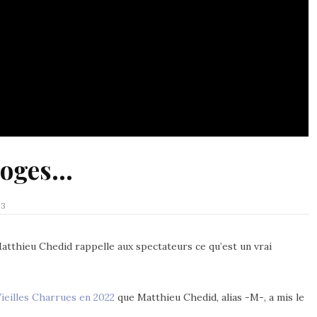
moges…
23
Matthieu Chedid rappelle aux spectateurs ce qu’est un vrai
ieilles Charrues en 2022
que Matthieu Chedid, alias -M-, a mis le