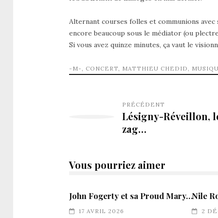
Alternant courses folles et communions avec so
encore beaucoup sous le médiator (ou plectre
Si vous avez quinze minutes, ça vaut le visio
-M-
,
CONCERT
,
MATTHIEU CHEDID
,
MUSIQ
PRÉCÉDENT
Lésigny-Réveillon, l
zag…
Vous pourriez aimer
John Fogerty et sa Proud Mary…
Nile R
17 AVRIL 2026
2 D