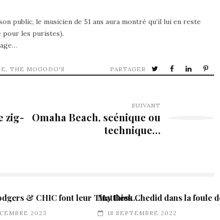
n public, le musicien de 51 ans aura montré qu’il lui en reste
 pour les puristes).
nnage…
UE
,
THE MOGODO'S
PARTAGER
SUIVANT
e zig-
Omaha Beach, scénique ou
technique…
odgers & CHIC font leur Tiny Desk…
Matthieu Chedid dans la foule d
ÉCEMBRE 2023
18 SEPTEMBRE 2022