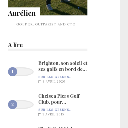
Aurélien
GOLFER, GUITARIST AND CTO
A lire
Brighton, son soleil et
ses golfs en bord de
mer…
SUR LES GREENS...
8 AVRIL 2020
Chelsea Piers Golf
Club, pour
l’entraînement…
SUR LES GREENS...
3 AVRIL 2015