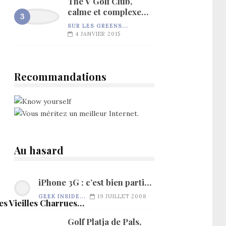
The V Golf Club,
calme et complexe…
SUR LES GREENS...
4 JANVIER 2015
Recommandations
Au hasard
iPhone 3G : c’est bien parti…
GEEK INSIDE...
19 JUILLET 2008
es Vieilles Charrues…
Golf Platja de Pals,