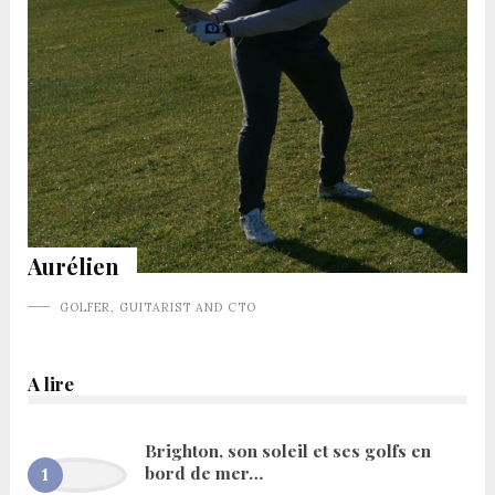
Aurélien
GOLFER, GUITARIST AND CTO
A lire
Brighton, son soleil et ses golfs en
bord de mer…