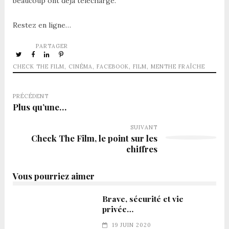
beaucoup ont déjà téléchargé.
Restez en ligne…
PARTAGER
CHECK THE FILM
,
CINÉMA
,
FACEBOOK
,
FILM
,
MENTHE FRAÎCHE
PRÉCÉDENT
Plus qu’une…
SUIVANT
Check The Film, le point sur les
chiffres
Vous pourriez aimer
Brave, sécurité et vie
privée…
19 JUIN 2020