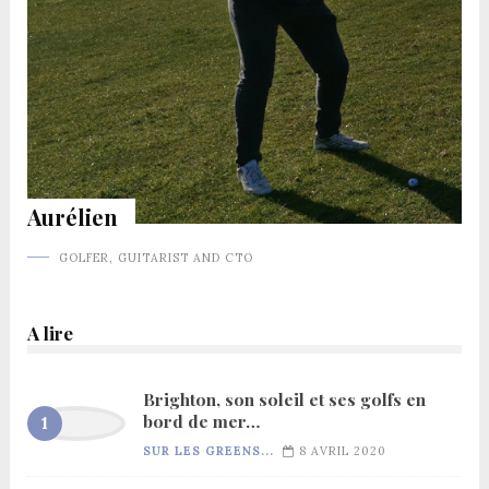
Aurélien
GOLFER, GUITARIST AND CTO
A lire
Brighton, son soleil et ses golfs en
bord de mer…
SUR LES GREENS...
8 AVRIL 2020