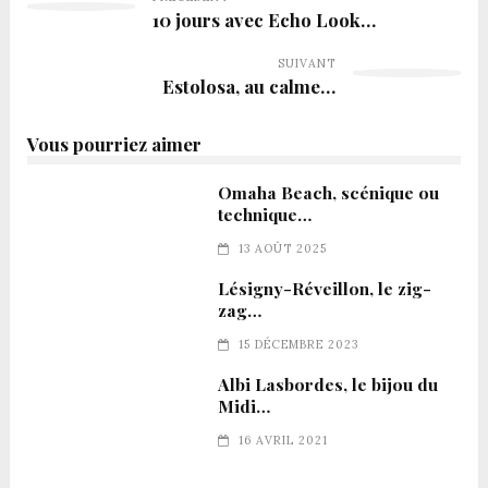
10 jours avec Echo Look…
SUIVANT
Estolosa, au calme…
Vous pourriez aimer
Omaha Beach, scénique ou
technique…
13 AOÛT 2025
Lésigny-Réveillon, le zig-
zag…
15 DÉCEMBRE 2023
Albi Lasbordes, le bijou du
Midi…
16 AVRIL 2021