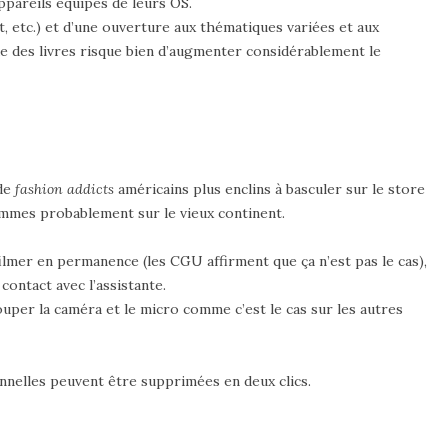
ppareils équipés de leurs OS.
, etc.) et d’une ouverture aux thématiques variées et aux
 que des livres risque bien d’augmenter considérablement le
 de
fashion addicts
américains plus enclins à basculer sur le store
mmes probablement sur le vieux continent.
lmer en permanence (les CGU affirment que ça n’est pas le cas),
contact avec l’assistante.
ouper la caméra et le micro comme c’est le cas sur les autres
nnelles peuvent être supprimées en deux clics.