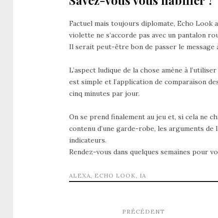
Savez-vous vous habiller ?
Factuel mais toujours diplomate, Echo Look ar
violette ne s’accorde pas avec un pantalon ro
Il serait peut-être bon de passer le message à
L’aspect ludique de la chose amène à l’utilise
est simple et l’application de comparaison 
cinq minutes par jour.
On se prend finalement au jeu et, si cela ne c
contenu d’une garde-robe, les arguments de l’
indicateurs.
Rendez-vous dans quelques semaines pour voir
ALEXA
,
ECHO LOOK
,
IA
PRÉCÉDENT