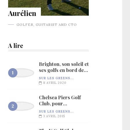
Aurélien
GOLFER, GUITARIST AND CTO
A lire
Brighton, son soleil et
ses golfs en bord de
mer…
SUR LES GREENS...
8 AVRIL 2020
Chelsea Piers Golf
Club, pour
l’entraînement…
SUR LES GREENS...
3 AVRIL 2015