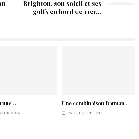
on
Brighton, son soleil et ses
golfs en bord de mer…
u’une…
Une combinaison Batman…
NVIER 2014
24 JUILLET 2012