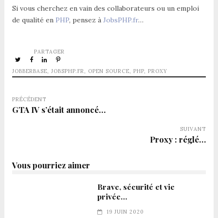
Si vous cherchez en vain des collaborateurs ou un emploi
de qualité en
PHP
, pensez à
JobsPHP.fr
…
PARTAGER
JOBBERBASE
,
JOBSPHP.FR
,
OPEN SOURCE
,
PHP
,
PROXY
PRÉCÉDENT
GTA IV s’était annoncé…
SUIVANT
Proxy : réglé…
Vous pourriez aimer
Brave, sécurité et vie
privée…
19 JUIN 2020