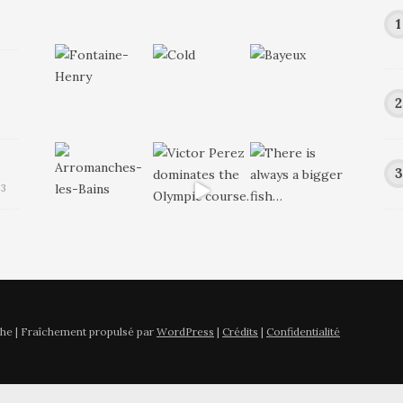
23
he | Fraîchement propulsé par
WordPress
|
Crédits
|
Confidentialité