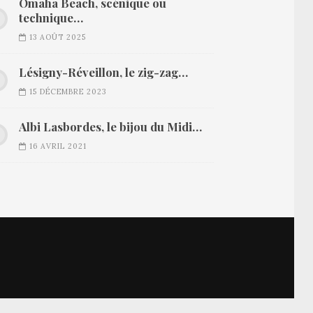
Omaha Beach, scénique ou
technique…
13 AOÛT 2025
Lésigny-Réveillon, le zig-zag…
15 DÉCEMBRE 2023
Albi Lasbordes, le bijou du Midi…
16 AVRIL 2021