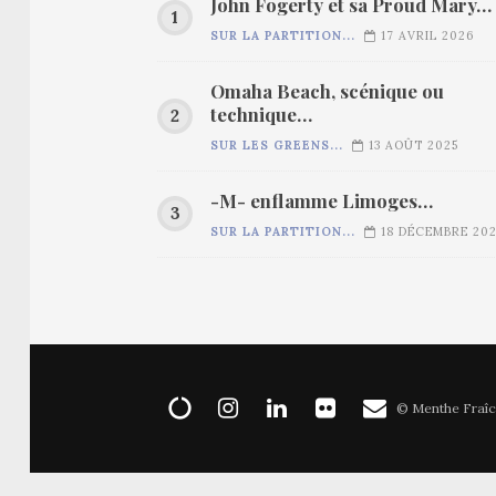
John Fogerty et sa Proud Mary…
SUR LA PARTITION...
17 AVRIL 2026
Omaha Beach, scénique ou
technique…
SUR LES GREENS...
13 AOÛT 2025
-M- enflamme Limoges…
SUR LA PARTITION...
18 DÉCEMBRE 20
© Menthe Fraîc