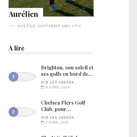
Aurélien
GOLFER, GUITARIST AND CTO
A lire
Brighton, son soleil et
ses golfs en bord de
mer…
SUR LES GREENS...
8 AVRIL 2020
Chelsea Piers Golf
Club, pour
l’entraînement…
SUR LES GREENS...
3 AVRIL 2015