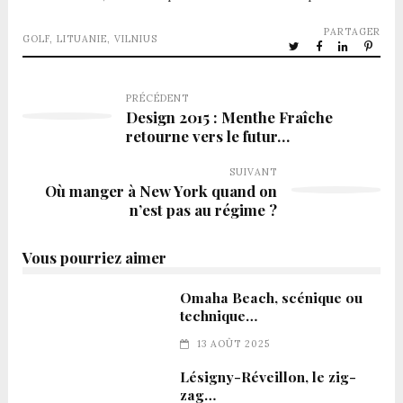
PARTAGER
GOLF
,
LITUANIE
,
VILNIUS
PRÉCÉDENT
Design 2015 : Menthe Fraîche
retourne vers le futur…
SUIVANT
Où manger à New York quand on
n’est pas au régime ?
Vous pourriez aimer
Omaha Beach, scénique ou
technique…
13 AOÛT 2025
Lésigny-Réveillon, le zig-
zag…