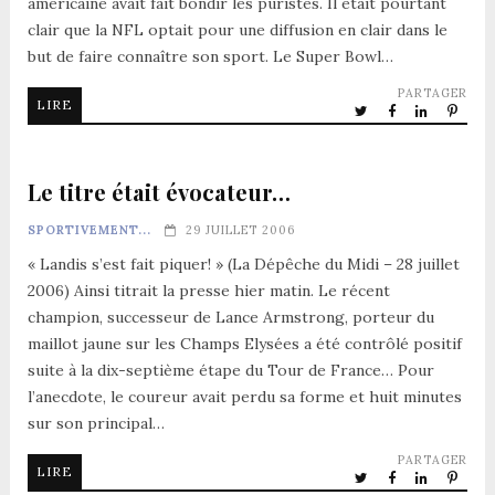
américaine avait fait bondir les puristes. Il était pourtant
clair que la NFL optait pour une diffusion en clair dans le
but de faire connaître son sport. Le Super Bowl…
PARTAGER
LIRE
Le titre était évocateur…
SPORTIVEMENT...
29 JUILLET 2006
« Landis s’est fait piquer! » (La Dépêche du Midi – 28 juillet
2006) Ainsi titrait la presse hier matin. Le récent
champion, successeur de Lance Armstrong, porteur du
maillot jaune sur les Champs Elysées a été contrôlé positif
suite à la dix-septième étape du Tour de France… Pour
l’anecdote, le coureur avait perdu sa forme et huit minutes
sur son principal…
PARTAGER
LIRE