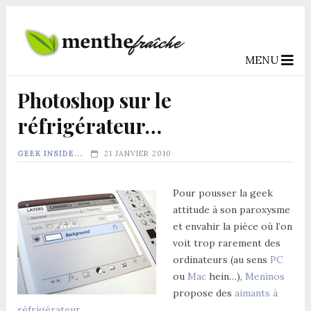
MENU
Photoshop sur le
réfrigérateur…
GEEK INSIDE...
21 JANVIER 2010
Pour pousser la geek
attitude à son paroxysme
et envahir la pièce où l’on
voit trop rarement des
ordinateurs (au sens
PC
ou
Mac
hein…),
Meninos
propose des
aimants à
réfrigérateur
.