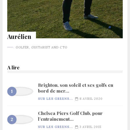
Aurélien
GOLFER, GUITARIST AND CTO
A lire
Brighton, son soleil et ses golfs en
bord de mer…
SUR LES GREENS...
8 AVRIL 2020
Chelsea Piers Golf Club, pour
l’entraînement…
SUR LES GREENS...
3 AVRIL 2015