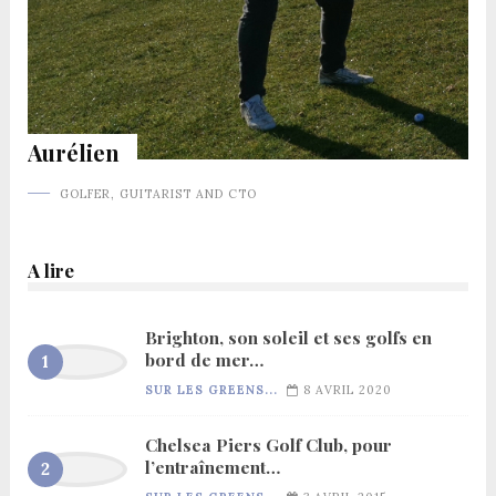
Aurélien
GOLFER, GUITARIST AND CTO
A lire
Brighton, son soleil et ses golfs en
bord de mer…
SUR LES GREENS...
8 AVRIL 2020
Chelsea Piers Golf Club, pour
l’entraînement…