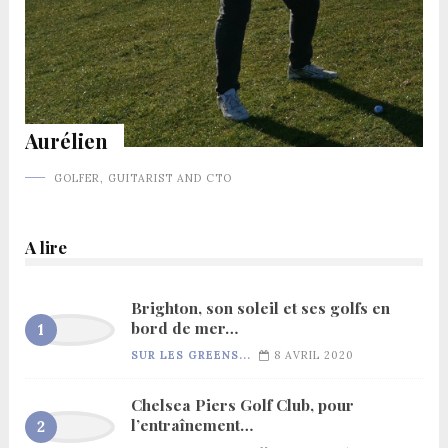
Aurélien
GOLFER, GUITARIST AND CTO
A lire
Brighton, son soleil et ses golfs en
bord de mer…
SUR LES GREENS...
8 AVRIL 2020
Chelsea Piers Golf Club, pour
l’entraînement…