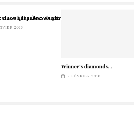
e chose qui puisse vous arriver ?
cs, 200 kilomètres de glisse…
ANVIER 2015
Winner’s diamonds…
2 FÉVRIER 2010