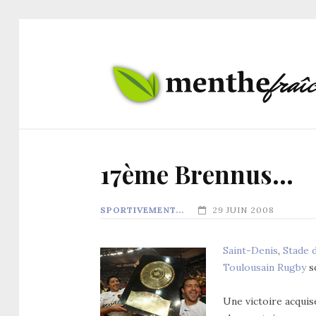
17ème Brennus…
SPORTIVEMENT...
29 JUIN 2008
Saint-Denis
,
Stade 
Toulousain Rugby
s
Une victoire acquise