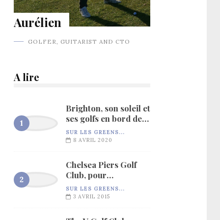
Aurélien
GOLFER, GUITARIST AND CTO
A lire
Brighton, son soleil et
ses golfs en bord de
mer…
SUR LES GREENS...
8 AVRIL 2020
Chelsea Piers Golf
Club, pour
l’entraînement…
SUR LES GREENS...
3 AVRIL 2015