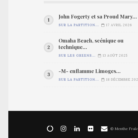
John Fogerty et sa Proud Mary…
SUR LA PARTITION...
17 AVRIL 2026
Omaha Beach, scénique ou
technique…
SUR LES GREENS...
13 AOÛT 2025
-M- enflamme Limoges…
SUR LA PARTITION...
18 DÉCEMBRE 20
© Menthe Fraîc