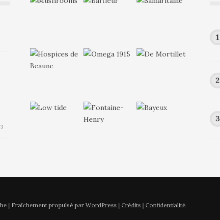
23
he | Fraîchement propulsé par
WordPress
|
Crédits
|
Confidentialité