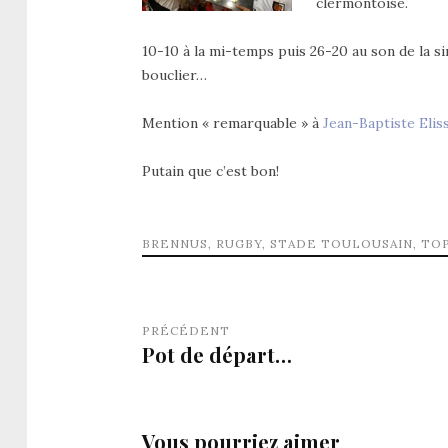
clermontoise.
10-10 à la mi-temps puis 26-20 au son de la s
bouclier…
Mention « remarquable » à
Jean-Baptiste Elis
Putain que c’est bon!
BRENNUS
,
RUGBY
,
STADE TOULOUSAIN
,
TOP
PRÉCÉDENT
Pot de départ…
Vous pourriez aimer