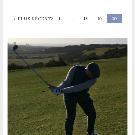
PLUS RÉCENTS
1
…
18
19
20