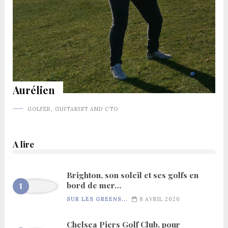
Aurélien
GOLFER, GUITARIST AND CTO
A lire
Brighton, son soleil et ses golfs en
bord de mer…
SUR LES GREENS...
8 AVRIL 2020
Chelsea Piers Golf Club, pour