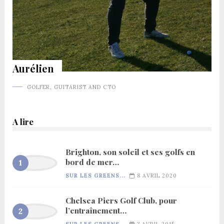
Aurélien
GOLFER, GUITARIST AND CTO
A lire
Brighton, son soleil et ses golfs en
bord de mer…
SUR LES GREENS...
8 AVRIL 2020
Chelsea Piers Golf Club, pour
l’entraînement…