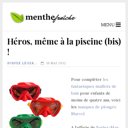
MENU
Héros, même à la piscine (bis)
!
SURFEZ LÉGER...
16 MAI 2012
Pour compléter
les
fantastiques maillots de
bain
pour enfants de
moins de quatre ans, voici
les
masques de plongée
Marvel
.
A l’effigie de
Spider-Man
,