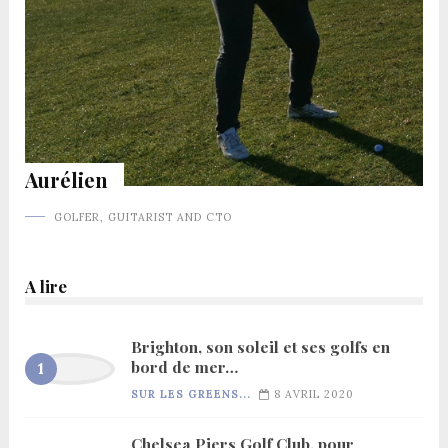
Aurélien
GOLFER, GUITARIST AND CTO
A lire
Brighton, son soleil et ses golfs en
bord de mer…
SUR LES GREENS...
8 AVRIL 2020
Chelsea Piers Golf Club, pour