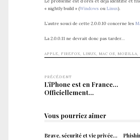
Le problème est d’ores et déjà identifié et fi
« nightly build » (
Windows
ou
Linux
).
L’autre souci de cette 2.0.0.10 concerne les
M
La 2.0.0.11 ne devrait donc pas tarder…
APPLE
,
FIREFOX
,
LINUX
,
MAC OS
,
MOZILLA
,
PRÉCÉDENT
L’iPhone est en France…
Officiellement…
Vous pourriez aimer
Brave, sécurité et vie privée…
Phishi