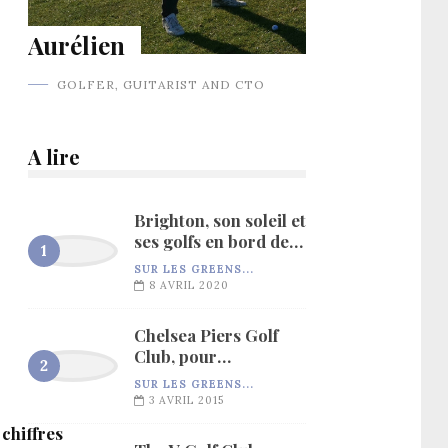
Aurélien
GOLFER, GUITARIST AND CTO
A lire
Brighton, son soleil et
ses golfs en bord de
mer…
SUR LES GREENS...
8 AVRIL 2020
Chelsea Piers Golf
Club, pour
l’entraînement…
SUR LES GREENS...
3 AVRIL 2015
 chiffres