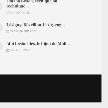
Omaha Beach, scénique ou
technique…
13 AOÛT 2025
Lésigny-Réveillon, le zig-zag…
15 DÉCEMBRE 2023
Albi Lasbordes, le bijou du Midi…
16 AVRIL 2021