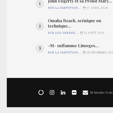
John Fogerty et sa Proud Mary…
SUR LA PARTITION...
17 AVRIL 2026
Omaha Beach, scénique ou
technique…
SUR LES GREENS...
13 AOÛT 2025
-M- enflamme Limoges…
SUR LA PARTITION...
18 DÉCEMBRE 20
© Menthe Fraîc