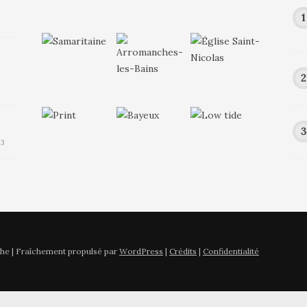
23
he | Fraîchement propulsé par
WordPress
|
Crédits
|
Confidentialité