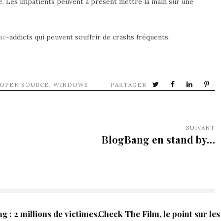
xé. Les impatients peuvent à présent mettre la main sur une
ac
-addicts qui peuvent souffrir de crashs fréquents.
OPEN SOURCE
,
WINDOWS
PARTAGER
SUIVANT
BlogBang en stand by…
ng : 2 millions de victimes…
Check The Film, le point sur les