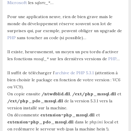
Microsoft
les
sqlsrv_*
…
Pour une application neuve, rien de bien grave mais le
monde du développement réserve souvent son lot de
surprises qui, par exemple, peuvent obliger un upgrade de
PHP
sans toucher au code (si possible)…
Il existe, heureusement, un moyen un peu tordu d’activer
les fonctions
mssql_*
sur les dernières versions de
PHP
…
Il suffit de télécharger l’
archive de PHP 5.3.1
(attention à
bien choisir le package en fonction de votre version :
VC6
ou
VC9
).
On copie ensuite
/ntwdblid.dll
,
/ext/php_mssql.dll
et
/ext/php_pdo_mssql.dll
de la version 5.3.1 vers la
version installé sur la machine.
On décommente
extension=php_mssql.dll
et
extension=php_pdo_mssql.dll
dans le
php.ini
local et
on redémarre le serveur web (pas la machine hein !).