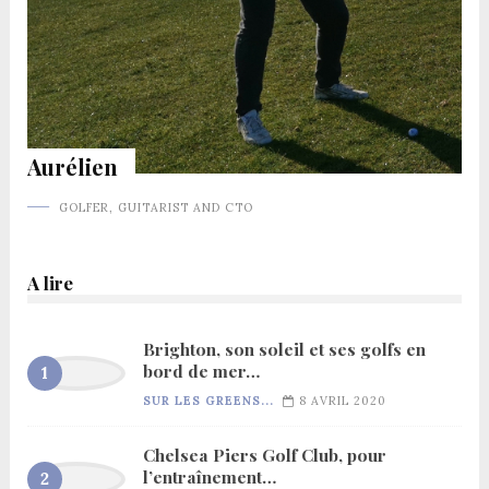
Aurélien
GOLFER, GUITARIST AND CTO
A lire
Brighton, son soleil et ses golfs en
bord de mer…
SUR LES GREENS...
8 AVRIL 2020
Chelsea Piers Golf Club, pour
l’entraînement…