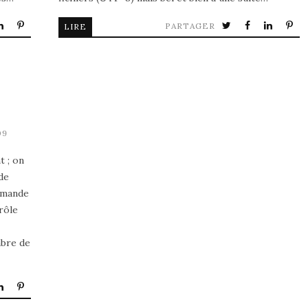
PARTAGER
LIRE
09
t ; on
de
ommande
rôle
mbre de