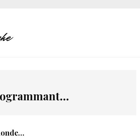
rogrammant…
 monde…