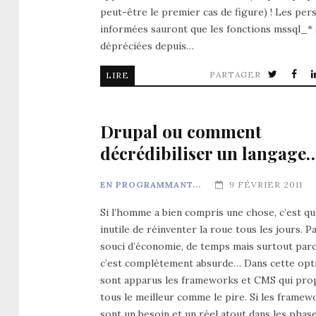
peut-être le premier cas de figure) ! Les pe
informées sauront que les fonctions mssql_*
dépréciées depuis…
PARTAGER
LIRE
Drupal ou comment
décrédibiliser un langage
EN PROGRAMMANT...
9 FÉVRIER 2011
Si l’homme a bien compris une chose, c’est qu’
inutile de réinventer la roue tous les jours. P
souci d’économie, de temps mais surtout par
c’est complètement absurde… Dans cette opt
sont apparus les frameworks et CMS qui pro
tous le meilleur comme le pire. Si les framew
sont un besoin et un réel atout dans les phas