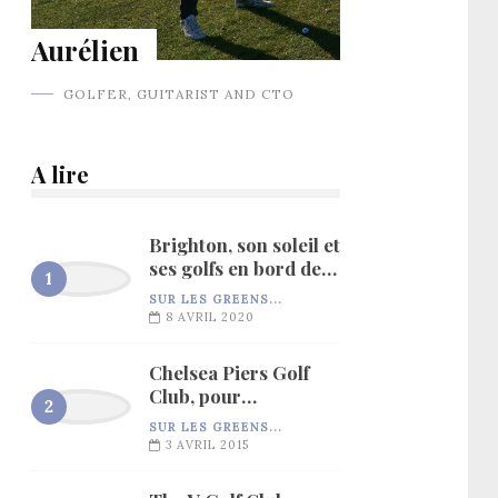
Aurélien
GOLFER, GUITARIST AND CTO
A lire
Brighton, son soleil et
ses golfs en bord de
mer…
SUR LES GREENS...
8 AVRIL 2020
Chelsea Piers Golf
Club, pour
l’entraînement…
SUR LES GREENS...
3 AVRIL 2015