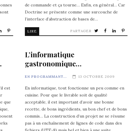
rsonnes
de commande et ça tourne… Enfin, en général… Car
 sont
Doctrine se présente comme une surcouche de
l’interface d’abstraction de bases de…
PARTAGER
LIRE
L’informatique
…
gastronomique…
EN PROGRAMMANT...
13 OCTOBRE 2009
il est
En informatique, tout fonctionne un peu comme en
ar
cuisine. Pour que le livrable soit de qualité
ce que
acceptable, il est important d’avoir une bonne
ique,
recette, de bons ingrédients, un bon chef et de bons
posent
commis… La construction d’un projet ne se résume
orks
pas à un enchaînement de lignes de code dans des
es…
fichiers (UTF-8) mais bel et bien à une suite…