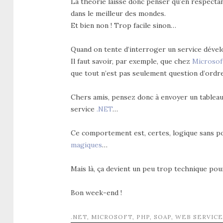
La théorie laisse donc penser qu’en respecta
dans le meilleur des mondes.
Et bien non ! Trop facile sinon…
Quand on tente d’interroger un service déve
Il faut savoir, par exemple, que chez
Microsof
que tout n’est pas seulement question d’ordre
Chers amis, pensez donc à envoyer un tablea
service
.NET
…
Ce comportement est, certes, logique sans po
magiques
…
Mais là, ça devient un peu trop technique po
Bon week-end !
.NET
,
MICROSOFT
,
PHP
,
SOAP
,
WEB SERVICE