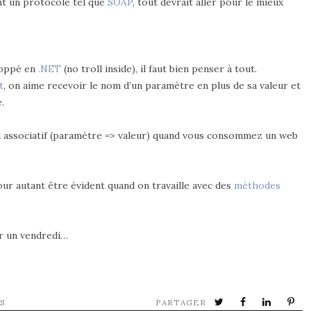
nt un protocole tel que
SOAP
, tout devrait aller pour le mieux
loppé en
.NET
(no troll inside), il faut bien penser à tout.
t
, on aime recevoir le nom d’un paramètre en plus de sa valeur et
.
u associatif (paramètre => valeur) quand vous consommez un web
ur autant être évident quand on travaille avec des
méthodes
ur un vendredi…
S
PARTAGER