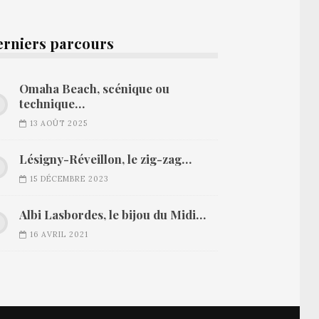
erniers parcours
Omaha Beach, scénique ou
technique…
13 AOÛT 2025
Lésigny-Réveillon, le zig-zag…
15 DÉCEMBRE 2023
Albi Lasbordes, le bijou du Midi…
16 AVRIL 2021