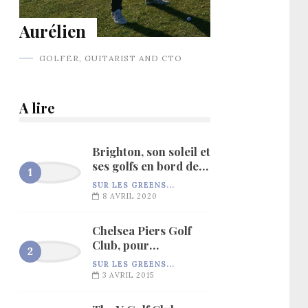
Aurélien
GOLFER, GUITARIST AND CTO
A lire
Brighton, son soleil et
ses golfs en bord de
mer…
SUR LES GREENS...
8 AVRIL 2020
Chelsea Piers Golf
Club, pour
l’entraînement…
SUR LES GREENS...
3 AVRIL 2015