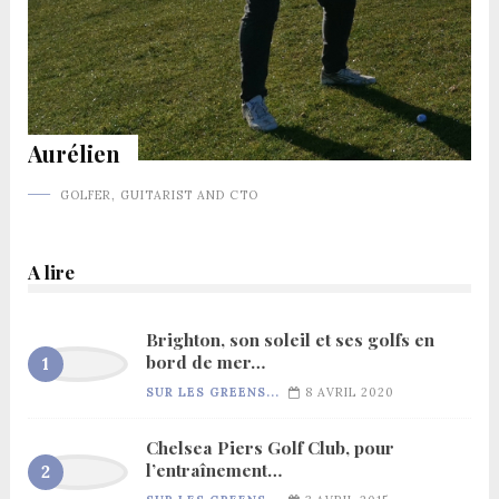
Aurélien
GOLFER, GUITARIST AND CTO
A lire
Brighton, son soleil et ses golfs en
bord de mer…
SUR LES GREENS...
8 AVRIL 2020
Chelsea Piers Golf Club, pour
l’entraînement…