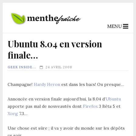
MENU
Ubuntu 8.04 en version
finale…
GEEK INSIDE...
24 AVRIL 2008
Champagne!
Hardy Heron
est dans les bacs! Ou presque…
Annoncée en version finale aujourd’hui, la 8.04 d’
Ubuntu
apporte pas mal de nouveautés dont
Firefox
3 Bêta 5 et
Xorg
7.3…
Une chose est sûre ; il va y avoir du monde sur les dépôts
ce soir…