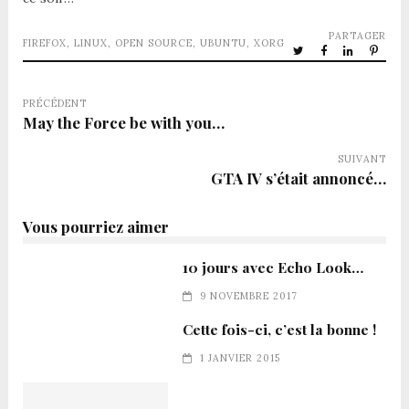
PARTAGER
FIREFOX
,
LINUX
,
OPEN SOURCE
,
UBUNTU
,
XORG
PRÉCÉDENT
May the Force be with you…
SUIVANT
GTA IV s’était annoncé…
Vous pourriez aimer
10 jours avec Echo Look…
9 NOVEMBRE 2017
Cette fois-ci, c’est la bonne !
1 JANVIER 2015