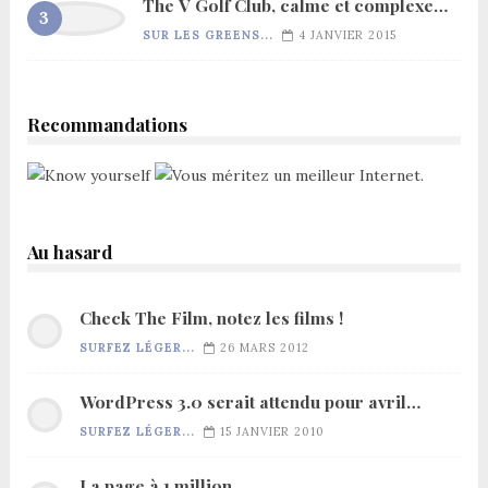
The V Golf Club, calme et complexe…
SUR LES GREENS...
4 JANVIER 2015
Recommandations
Au hasard
Check The Film, notez les films !
SURFEZ LÉGER...
26 MARS 2012
WordPress 3.0 serait attendu pour avril…
SURFEZ LÉGER...
15 JANVIER 2010
La page à 1 million…