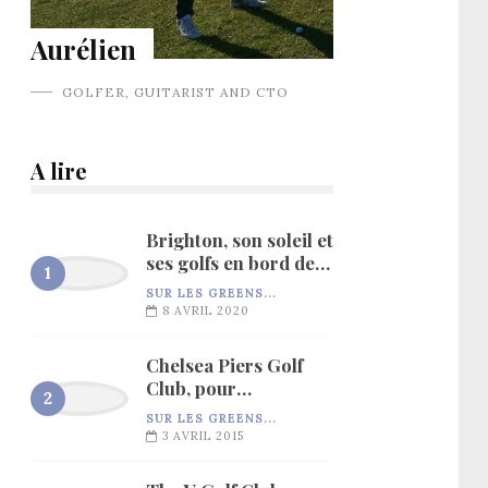
Aurélien
GOLFER, GUITARIST AND CTO
A lire
Brighton, son soleil et
ses golfs en bord de
mer…
SUR LES GREENS...
8 AVRIL 2020
Chelsea Piers Golf
Club, pour
l’entraînement…
SUR LES GREENS...
3 AVRIL 2015