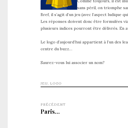
Comme toujours, il est inu
sans péril, on triomphe san
Bref, il s’agit d’un jeu (avec l’aspect ludique q
Les réponses doivent donc être formulées vi
plusieurs indices pourront être délivrés. En
Le logo d’aujourd’hui appartient à l’un des le
centre du buzz…
Saurez-vous lui associer un nom?
JEU
,
LOGO
PRÉCÉDENT
Paris…