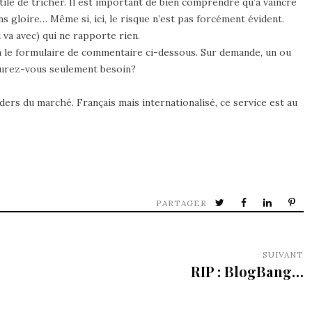
tile de tricher. Il est important de bien comprendre qu’à vaincre
s gloire… Même si, ici, le risque n’est pas forcément évident.
ui va avec) qui ne rapporte rien.
a le formulaire de commentaire ci-dessous. Sur demande, un ou
 aurez-vous seulement besoin?
aders du marché. Français mais internationalisé, ce service est au
PARTAGER
SUIVANT
RIP : BlogBang…