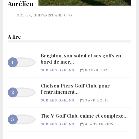
Aurélien
GOLFER, GUITARIST AND CTO
A lire
Brighton, son soleil et ses golfs en
bord de mer…
SUR LES GREENS...
8 AVRIL 2020
Chelsea Piers Golf Club, pour
l’entraînement…
SUR LES GREENS...
3 AVRIL 2015
The V Golf Club, calme et complexe…
SUR LES GREENS...
4 JANVIER 2015