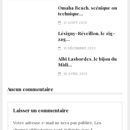
Omaha Beach, scénique ou
technique…
13 AOÛT 2025
Lésigny-Réveillon, le zig-
zag…
15 DÉCEMBRE 2023
Albi Lasbordes, le bijou du
Midi…
16 AVRIL 2021
Aucun commentaire
Laisser un commentaire
Votre adresse e-mail ne sera pas publiée.
Les
champs obligatoires sont indiqués avec
*