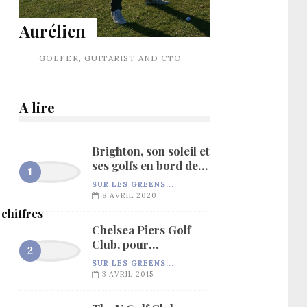
Aurélien
GOLFER, GUITARIST AND CTO
A lire
Brighton, son soleil et
ses golfs en bord de
mer…
SUR LES GREENS...
8 AVRIL 2020
 chiffres
Chelsea Piers Golf
Club, pour
l’entraînement…
SUR LES GREENS...
3 AVRIL 2015