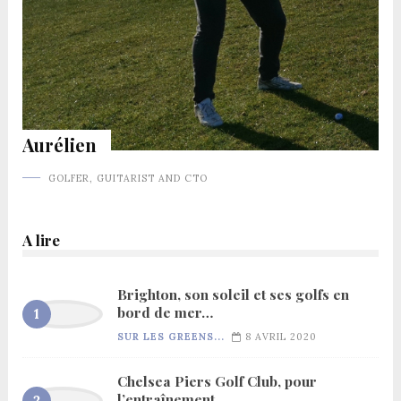
Aurélien
GOLFER, GUITARIST AND CTO
A lire
Brighton, son soleil et ses golfs en
bord de mer…
SUR LES GREENS...
8 AVRIL 2020
Chelsea Piers Golf Club, pour
l’entraînement…