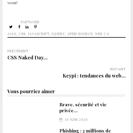
vous!
PARTAGER
AJAX
,
CSS
,
JAVASCRIPT
,
JQUERY
,
OPEN SOURCE
,
WEB 2.0
PRÉCÉDENT
CSS Naked Day…
SUIVANT
Keypi : tendances du web…
Vous pourriez aimer
Brave, sécurité et vie
privée…
19 JUIN 2020
Phishing : 2 millions de