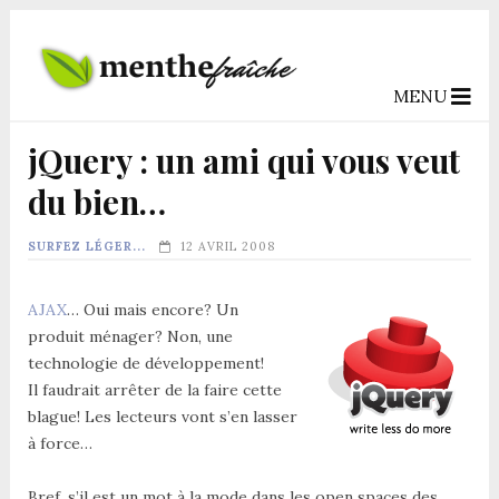
MENU
jQuery : un ami qui vous veut
du bien…
SURFEZ LÉGER...
12 AVRIL 2008
AJAX
… Oui mais encore? Un
produit ménager? Non, une
technologie de développement!
Il faudrait arrêter de la faire cette
blague! Les lecteurs vont s’en lasser
à force…
Bref, s’il est un mot à la mode dans les open spaces des