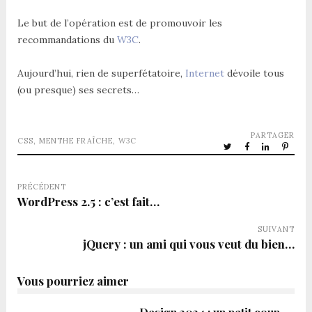
Le but de l’opération est de promouvoir les
recommandations du
W3C
.
Aujourd’hui, rien de superfétatoire,
Internet
dévoile tous
(ou presque) ses secrets…
PARTAGER
CSS
,
MENTHE FRAÎCHE
,
W3C
PRÉCÉDENT
WordPress 2.5 : c’est fait…
SUIVANT
jQuery : un ami qui vous veut du bien…
Vous pourriez aimer
Design 2024 : un petit coup