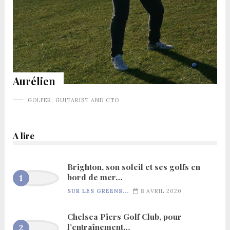
Aurélien
GOLFER, GUITARIST AND CTO
A lire
Brighton, son soleil et ses golfs en
bord de mer…
SUR LES GREENS...
8 AVRIL 2020
Chelsea Piers Golf Club, pour
l’entraînement…