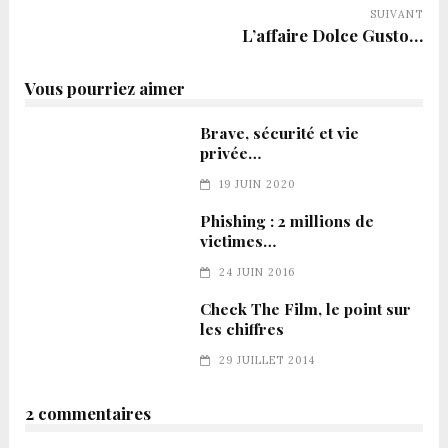
SUIVANT
L’affaire Dolce Gusto…
Vous pourriez aimer
Brave, sécurité et vie
privée…
19 JUIN 2020
Phishing : 2 millions de
victimes…
24 JUIN 2016
Check The Film, le point sur
les chiffres
29 JUILLET 2014
2 commentaires