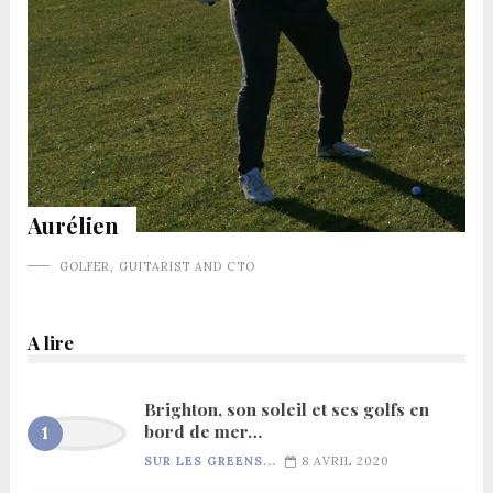
Aurélien
GOLFER, GUITARIST AND CTO
A lire
Brighton, son soleil et ses golfs en
bord de mer…
SUR LES GREENS...
8 AVRIL 2020