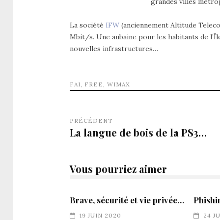
grandes villes métro
La société
IFW
(anciennement Altitude Teleco
Mbit/s. Une aubaine pour les habitants de l’Îl
nouvelles infrastructures…
FAI
,
FREE
,
WIMAX
PRÉCÉDENT
La langue de bois de la PS3…
Vous pourriez aimer
Brave, sécurité et vie privée…
Phishi
19 JUIN 2020
24 J