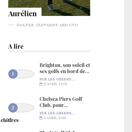
Aurélien
GOLFER, GUITARIST AND CTO
A lire
Brighton, son soleil et
ses golfs en bord de
mer…
SUR LES GREENS...
8 AVRIL 2020
Chelsea Piers Golf
Club, pour
l’entraînement…
SUR LES GREENS...
3 AVRIL 2015
 chiffres