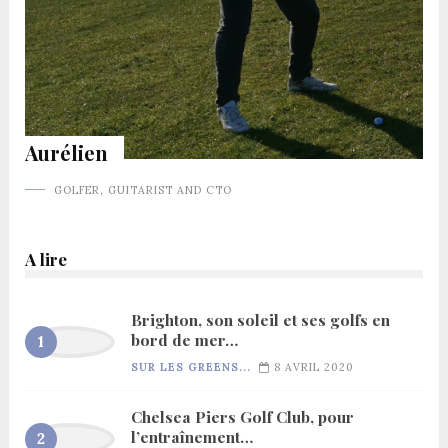
Aurélien
GOLFER, GUITARIST AND CTO
A lire
Brighton, son soleil et ses golfs en
bord de mer…
SUR LES GREENS...
8 AVRIL 2020
Chelsea Piers Golf Club, pour
l’entraînement…