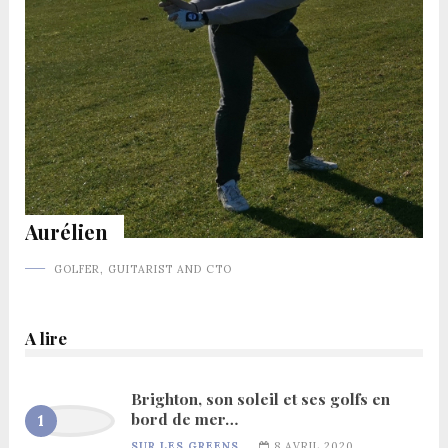
Aurélien
GOLFER, GUITARIST AND CTO
A lire
Brighton, son soleil et ses golfs en
bord de mer…
SUR LES GREENS...
8 AVRIL 2020