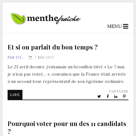
MENU
Et si on parlait du bon temps ?
PAR ICI...
7 MAI 2017
Le 23 avril dernier, j’entamais un brouillon titré « Le 7 mai,
je n’irai pas voter… », convaincu que la France était arrivée
à un second tour représentatif de son égoïsme ordinaire.
PARTAGER
LIRE
Pourquoi voter pour un des 11 candidats
?