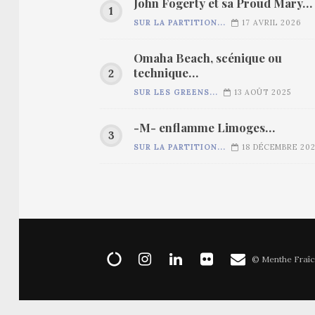
John Fogerty et sa Proud Mary…
SUR LA PARTITION...
17 AVRIL 2026
Omaha Beach, scénique ou
technique…
SUR LES GREENS...
13 AOÛT 2025
-M- enflamme Limoges…
SUR LA PARTITION...
18 DÉCEMBRE 20
© Menthe Fraîc