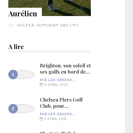
Aurélien
GOLFER, GUITARIST AND CTO
A lire
Brighton, son soleil et
ses golfs en bord de
mer…
SUR LES GREENS...
8 AVRIL 2020
Chelsea Piers Golf
Club, pour
l’entraînement…
SUR LES GREENS...
3 AVRIL 2015