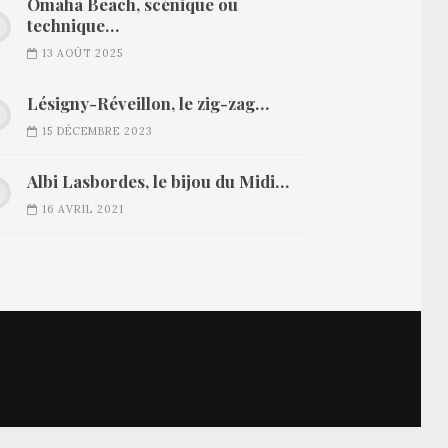
Omaha Beach, scénique ou
technique…
13 AOÛT 2025
Lésigny-Réveillon, le zig-zag…
15 DÉCEMBRE 2023
Albi Lasbordes, le bijou du Midi…
16 AVRIL 2021