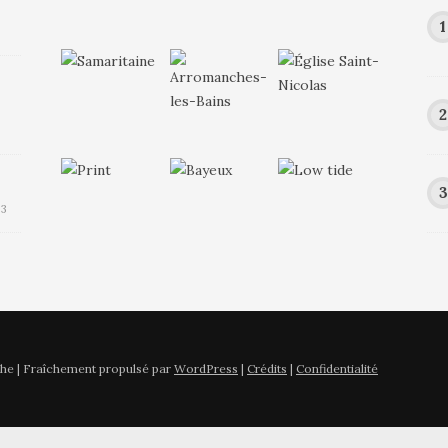
23
he | Fraîchement propulsé par
WordPress
|
Crédits
|
Confidentialité