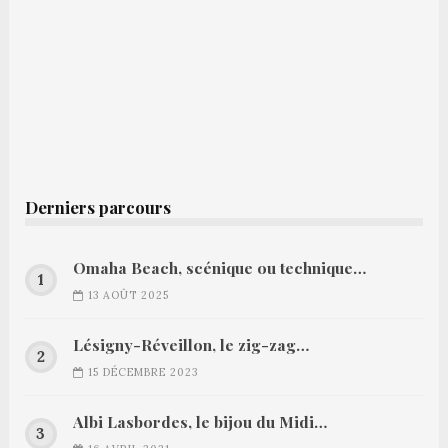
Derniers parcours
Omaha Beach, scénique ou technique…
13 AOÛT 2025
Lésigny-Réveillon, le zig-zag…
15 DÉCEMBRE 2023
Albi Lasbordes, le bijou du Midi…