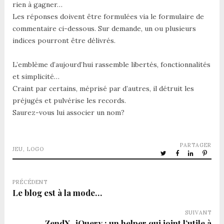
rien à gagner…
Les réponses doivent être formulées via le formulaire de
commentaire ci-dessous. Sur demande, un ou plusieurs
indices pourront être délivrés.
L’emblème d’aujourd’hui rassemble libertés, fonctionnalités
et simplicité…
Craint par certains, méprisé par d’autres, il détruit les
préjugés et pulvérise les records.
Saurez-vous lui associer un nom?
PARTAGER
JEU
,
LOGO
PRÉCÉDENT
Le blog est à la mode…
SUIVANT
ZendX_jQuery : un helper qui joint l’utile à