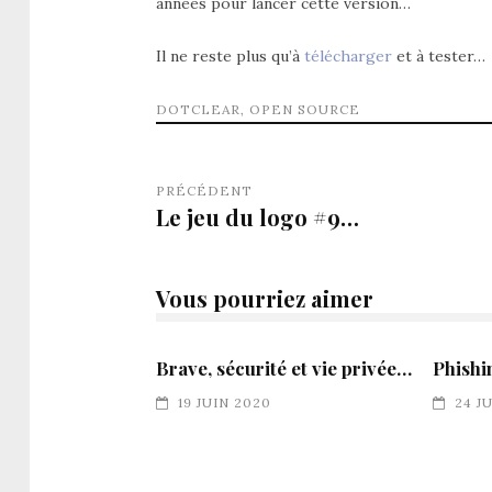
années pour lancer cette version…
Il ne reste plus qu’à
télécharger
et à tester…
DOTCLEAR
,
OPEN SOURCE
PRÉCÉDENT
Le jeu du logo #9…
Vous pourriez aimer
Brave, sécurité et vie privée…
Phishi
19 JUIN 2020
24 J