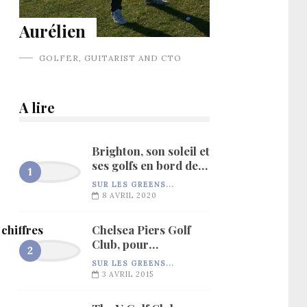
Aurélien
GOLFER, GUITARIST AND CTO
A lire
Brighton, son soleil et
ses golfs en bord de
mer…
SUR LES GREENS...
8 AVRIL 2020
 chiffres
Chelsea Piers Golf
Club, pour
l’entraînement…
SUR LES GREENS...
3 AVRIL 2015