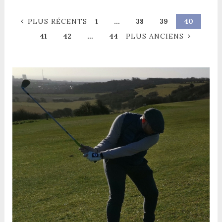
PLUS RÉCENTS
1
…
38
39
40
41
42
…
44
PLUS ANCIENS