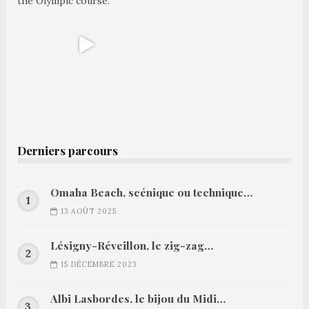
Derniers parcours
Omaha Beach, scénique ou technique…
13 AOÛT 2025
Lésigny-Réveillon, le zig-zag…
15 DÉCEMBRE 2023
Albi Lasbordes, le bijou du Midi…