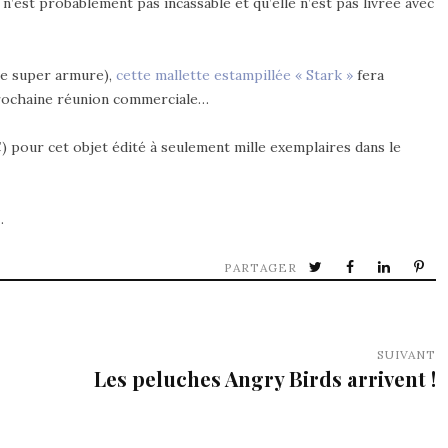
 n’est probablement pas incassable et qu’elle n’est pas livrée avec
ne super armure),
cette mallette estampillée « Stark »
fera
prochaine réunion commerciale…
pour cet objet édité à seulement mille exemplaires dans le
…
PARTAGER
SUIVANT
Les peluches Angry Birds arrivent !