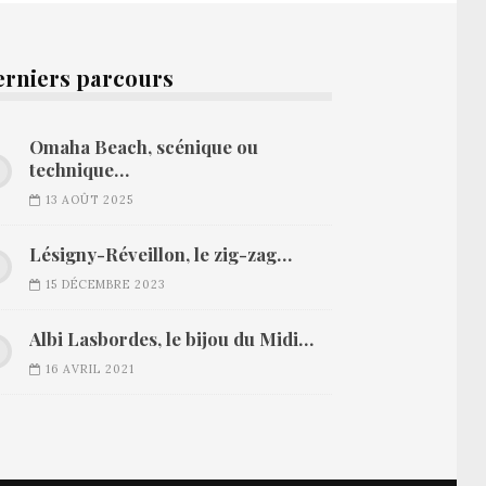
erniers parcours
Omaha Beach, scénique ou
technique…
13 AOÛT 2025
Lésigny-Réveillon, le zig-zag…
15 DÉCEMBRE 2023
Albi Lasbordes, le bijou du Midi…
16 AVRIL 2021