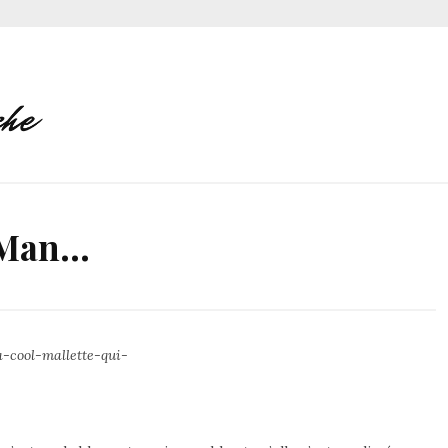
n Man…
a-cool-mallette-qui-