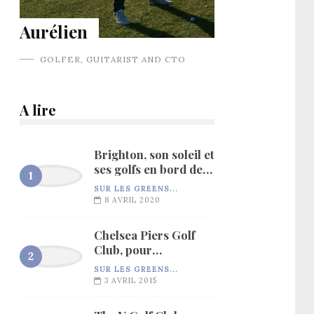
Aurélien
GOLFER, GUITARIST AND CTO
A lire
Brighton, son soleil et
ses golfs en bord de
mer…
SUR LES GREENS...
8 AVRIL 2020
Chelsea Piers Golf
Club, pour
l’entraînement…
SUR LES GREENS...
3 AVRIL 2015