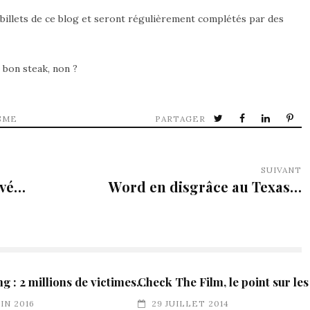
billets de ce blog et seront régulièrement complétés par des
 bon steak, non ?
SME
PARTAGER
SUIVANT
ivé…
Word en disgrâce au Texas…
ng : 2 millions de victimes…
Check The Film, le point sur les
UIN 2016
29 JUILLET 2014