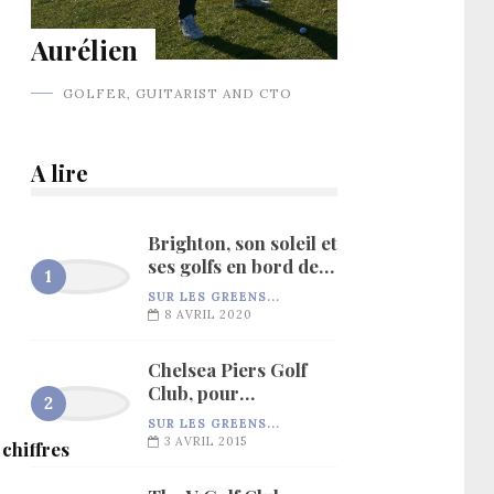
Aurélien
GOLFER, GUITARIST AND CTO
A lire
Brighton, son soleil et
ses golfs en bord de
mer…
SUR LES GREENS...
8 AVRIL 2020
Chelsea Piers Golf
Club, pour
l’entraînement…
SUR LES GREENS...
3 AVRIL 2015
 chiffres