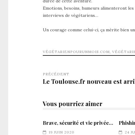
durée de cette aventure.
Emotions, besoins, humeurs alimenteront les 
interviews de végétariens…
Un courage comme celui-ci, ça mérite bien un
VÉGÉTARIENPOURUNMOIS.COM
,
VÉGÉTARI
PRÉCÉDENT
Le Toulouse.fr nouveau est arr
Vous pourriez aimer
Brave, sécurité et vie privée…
Phishi
19 JUIN 2020
24 J