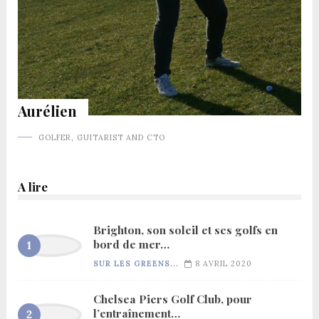
Aurélien
GOLFER, GUITARIST AND CTO
A lire
Brighton, son soleil et ses golfs en
bord de mer…
SUR LES GREENS...
8 AVRIL 2020
Chelsea Piers Golf Club, pour
l’entraînement…