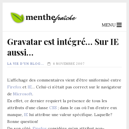
MENU
Gravatar est intégré… Sur IE
aussi…
LA VIE D'UN BLOG...
6 NOVEMBRE 2007
L’affichage des commentaires vient d’être uniformisé entre
Firefox
et
IE
… Celui-ci n’était pas correct sur le navigateur
de
Microsoft
.
En effet, ce dernier requiert la présence de tous les
attributs d’une classe
CSS
; dans le cas où l’un d’entre eux
manque,
IE
lui attribue une valeur spécifique. Laquelle?
Bonne question!
De son côté,
Firefox
considère qu’un attribut non-