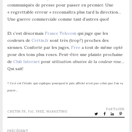
communiqués de presse pour passer en premier. Une
« regrettable erreur » reconnaîtra plus tard la direction…
Une guerre commerciale comme tant d’autres quoi!
Et c’est désormais
France Telecom
qui juge que les
couleurs de
Crétin.fr
sont très (trop?) proches des
siennes. Conforté par les juges,
Free
a tout de même opté
pour des tons plus roses. Peut-être une plainte prochaine
de
Club Internet
pour
utilisation abusive de la couleur rose
…
Qui sait!
* Ceci est l’étoile qui explique pourquoi le prix affiché n’est pas celui que l’on va
payer…
PARTAGER
CRETIN.FR
,
FAI
,
FREE
,
MARKETING
PRÉCÉDENT