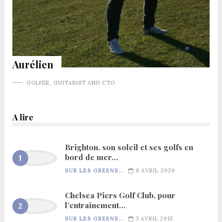
Aurélien
GOLFER, GUITARIST AND CTO
A lire
Brighton, son soleil et ses golfs en
bord de mer…
SUR LES GREENS...
8 AVRIL 2020
Chelsea Piers Golf Club, pour
l’entraînement…
SUR LES GREENS...
3 AVRIL 2015