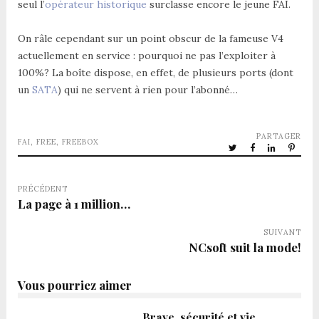
seul l’
opérateur historique
surclasse encore le jeune FAI.
On râle cependant sur un point obscur de la fameuse V4
actuellement en service : pourquoi ne pas l’exploiter à
100%? La boîte dispose, en effet, de plusieurs ports (dont
un
SATA
) qui ne servent à rien pour l’abonné…
PARTAGER
FAI
,
FREE
,
FREEBOX
PRÉCÉDENT
La page à 1 million…
SUIVANT
NCsoft suit la mode!
Vous pourriez aimer
Brave, sécurité et vie