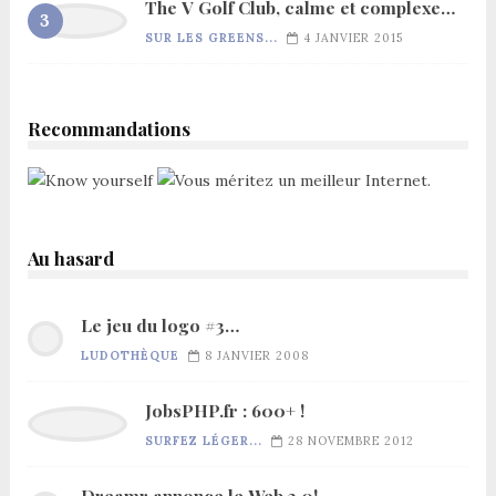
The V Golf Club, calme et complexe…
SUR LES GREENS...
4 JANVIER 2015
Recommandations
Au hasard
Le jeu du logo #3…
LUDOTHÈQUE
8 JANVIER 2008
JobsPHP.fr : 600+ !
SURFEZ LÉGER...
28 NOVEMBRE 2012
Dreamr annonce le Web 3.0!