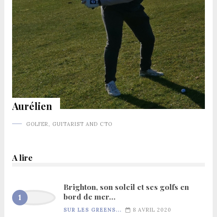
Aurélien
GOLFER, GUITARIST AND CTO
A lire
Brighton, son soleil et ses golfs en
bord de mer…
SUR LES GREENS...
8 AVRIL 2020